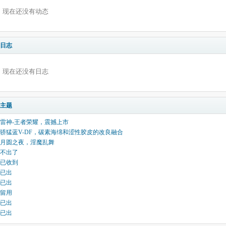
现在还没有动态
日志
现在还没有日志
主题
雷神-王者荣耀，震撼上市
骄猛蓝V-DF，碳素海绵和涩性胶皮的改良融合
月圆之夜，淫魔乱舞
不出了
已收到
已出
已出
留用
已出
已出