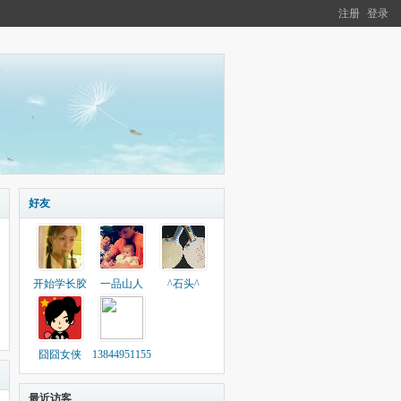
注册
登录
好友
开始学长胶
一品山人
^石头^
囧囧女侠
13844951155
最近访客