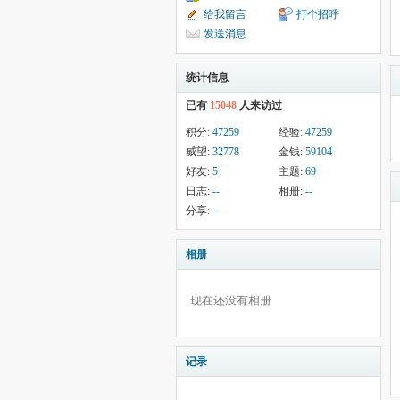
给我留言
打个招呼
发送消息
统计信息
已有
15048
人来访过
积分:
47259
经验:
47259
威望:
32778
金钱:
59104
好友:
5
主题:
69
日志:
--
相册:
--
分享:
--
相册
现在还没有相册
记录