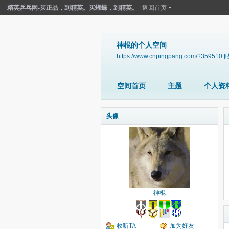
精英乒乓网-买正品，到精英。买蝴蝶，到精英。
返回首页
神棍的个人空间
https://www.cnpingpang.com/?359510
[
空间首页
主题
个人资
头像
神棍
收听TA
加为好友